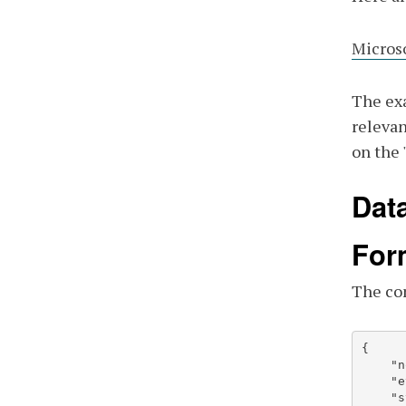
Micros
The exa
relevan
on the 
Dat
For
The con
{

    "nobilId": "string",

    "evseUId": "string",

    "status": "string"
