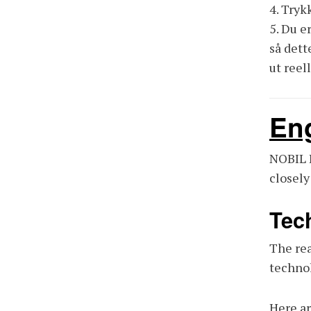
4. Tryk
5. Du e
så dett
ut reel
En
NOBIL R
closely
Tec
The rea
technol
Here ar