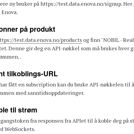
ere ny bruker på https://test.data.enova.no/signup. Her
a Enova.
onner på produkt
ttps://test.data.enova.no/products
og finn "NOBIL - Real
et. Denne gir deg en API-nøkkel som må brukes hver ga
rømmen. .
nt tilkoblings-URL
har fått en subscription kan du bruke API-nøkkelen til 
ømmen med sanntidsoppdateringer.
ble til strøm
gangstoken fra responsen fra APIet til å koble deg på
rd WebSockets.