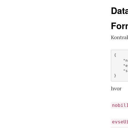
Dat
For
Kontrak
{

    "nobilId": "string",

    "evseUId": "string",

    "status": "string"

}
hvor
nobil
evseU