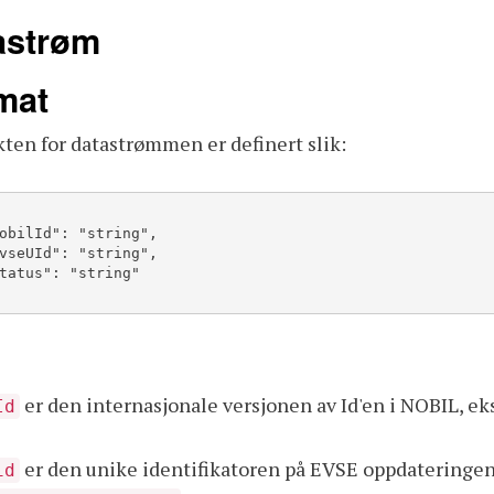
astrøm
mat
ten for datastrømmen er definert slik:
er den internasjonale versjonen av Id'en i NOBIL, e
Id
er den unike identifikatoren på EVSE oppdateringen
id