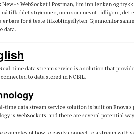
k New -> WebSocket i Postman, lim inn lenken og trykk
r nå tilkoblet strømmen, men som nevnt tidligere, det e
e er bare for å teste tilkoblingsflyten. Gjennomfør sam
le data.
glish
eal-time data stream service is a solution that provides
 connected to data stored in NOBIL.
hnology
l-time data stream service solution is built on Enova's
ogy is WebSockets, and there are several potential way
e examples of how to easily connect to a stream with v