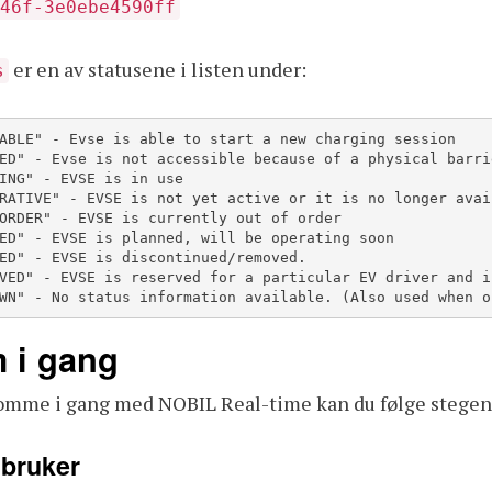
46f-3e0ebe4590ff
er en av statusene i listen under:
s
ABLE" - Evse is able to start a new charging session

ED" - Evse is not accessible because of a physical barrie
ING" - EVSE is in use

RATIVE" - EVSE is not yet active or it is no longer avai
ORDER" - EVSE is currently out of order

ED" - EVSE is planned, will be operating soon

ED" - EVSE is discontinued/removed.

VED" - EVSE is reserved for a particular EV driver and i
WN" - No status information available. (Also used when o
 i gang
komme i gang med NOBIL Real-time kan du følge stegen
 bruker