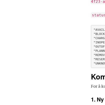
4f23-a
statu
"AVAIL
"BLOCK
"CHARG
"INOPE
"OUTOF
"PLANN
"REMOV
"RESER
"UNKNO
Kom
For å 
1. Ny