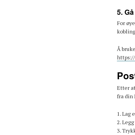
5. Gå
For øye
kobling
Å bruke
https:/
Pos
Etter a
fra din
1. Lag 
2. Legg
3. Tryk