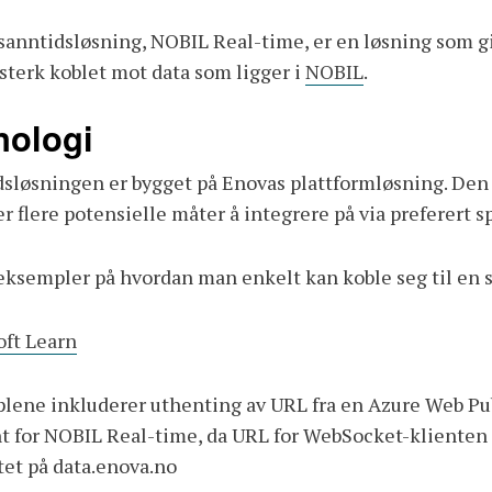
anntidsløsning, NOBIL Real-time, er en løsning som gir
sterk koblet mot data som ligger i
NOBIL
.
nologi
dsløsningen er bygget på Enovas plattformløsning. De
er flere potensielle måter å integrere på via preferert s
eksempler på hvordan man enkelt kan koble seg til en s
oft Learn
ene inkluderer uthenting av URL fra en Azure Web Pub
t for NOBIL Real-time, da URL for WebSocket-klienten 
et på data.enova.no