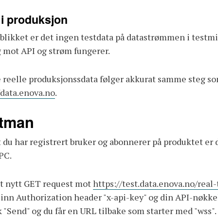
 i produksjon
blikket er det ingen testdata på datastrømmen i testmiljø
 mot API og strøm fungerer.
 reelle produksjonssdata følger akkurat samme steg som
/data.enova.no
.
tman
t du har registrert bruker og abonnerer på produktet er 
 PC.
et nytt GET request mot
https://test.data.enova.no/rea
 inn Authorization header "x-api-key" og din API-nøkke
k "Send" og du får en URL tilbake som starter med "wss".