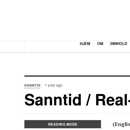
HJEM
OM
INNHOLD
1 year ago
SANNTID
Sanntid / Real
(Engli
READING MODE