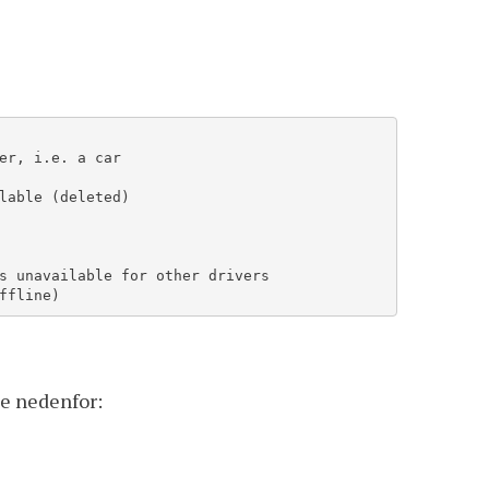
r, i.e. a car

lable (deleted)

s unavailable for other drivers

ffline)
e nedenfor: