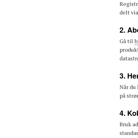
Registr
delt vi
2. Ab
Gå til
h
produkt
datast
3. He
Når du 
på str
4. Ko
Bruk ad
standa