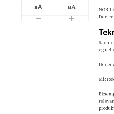
aA
aA
NOBIL s
Den er 
Smaller Font
Bigger Font
Tek
Sannti
og det 
Her er 
Micros
Eksempl
relevan
produkt