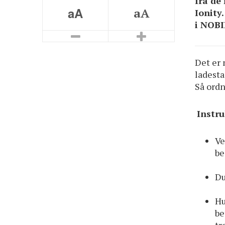
fra de
aA
aA
Ionity
i NOBIL
Smaller Font
Bigger Font
Det er 
ladesta
Så ordn
Instru
Ve
be
Du
Hu
be