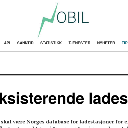
API
SANNTID
STATISTIKK
TJENESTER
NYHETER
TIP
ksisterende lades
skal være Norges database for ladestasjoner for el