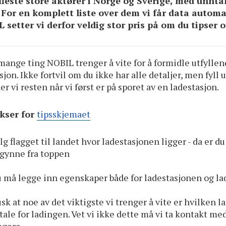
 fleste store aktører i Norge og Sverige, med unnta
. For en komplett liste over dem vi får data automa
 setter vi derfor veldig stor pris på om du tipser o
mange ting NOBIL trenger å vite for å formidle utfylle
sjon. Ikke fortvil om du ikke har alle detaljer, men fyll
er vi resten når vi først er på sporet av en ladestasjon.
kser for
tipsskjemaet
lg flagget til landet hvor ladestasjonen ligger - da er 
gynne fra toppen
 må legge inn egenskaper både for ladestasjonen og la
sk at noe av det viktigste vi trenger å vite er hvilken 
tale for ladingen. Vet vi ikke dette må vi ta kontakt me