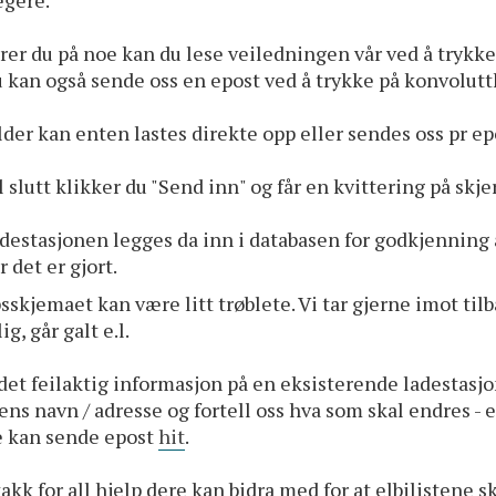
egere.
rer du på noe kan du lese veiledningen vår ved å trykke 
 kan også sende oss en epost ved å trykke på konvolut
lder kan enten lastes direkte opp eller sendes oss pr ep
l slutt klikker du "Send inn" og får en kvittering på sk
destasjonen legges da inn i databasen for godkjenning a
r det er gjort.
sskjemaet kan være litt trøblete. Vi tar gjerne imot ti
ig, går galt e.l.
det feilaktig informasjon på en eksisterende ladestasj
ens navn / adresse og fortell oss hva som skal endres - e
e kan sende epost
hit
.
akk for all hjelp dere kan bidra med for at elbilistene 