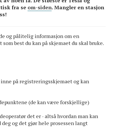
k av noen få. De største er Tesla og
tisk fra se
om-siden
. Mangler en stasjon
ss!
nde og pålitelig informasjon om en
 ut som best du kan på skjemaet du skal bruke.
du inne på registreringsskjemaet og kan
depunktene (de kan være forskjellige)
ladeoperatør det er - altså hvordan man kan
d deg og det gjør hele prosessen langt