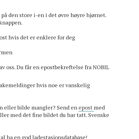
på den store i-en i det øvre høyre hjørnet.
tknappen.
ost hvis det er enklere for deg
jermen
v oss. Du får en epostbekreftelse fra NOBIL
lbakemeldinger hvis noe er vanskelig
on eller bilde mangler? Send en
epost
med
ller med det fine bildet du har tatt. Svenske
skal ha en god ladestasjonsdatabase!