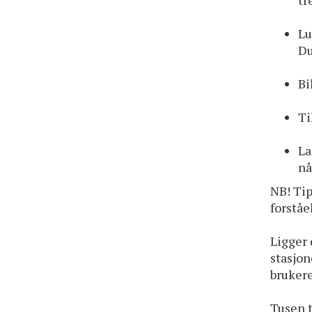
tr
Lu
Du
Bi
Ti
La
nå
NB! Tip
forståel
Ligger 
stasjon
bruker
Tusen t